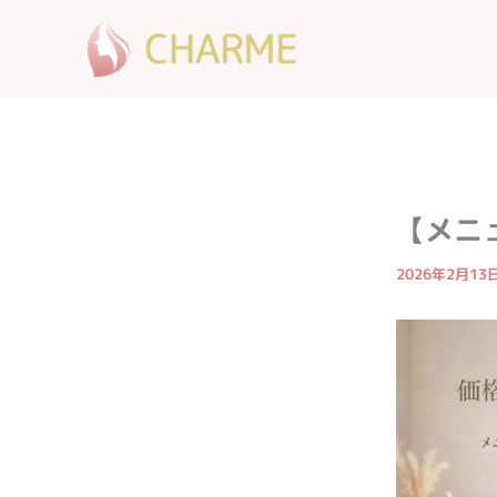
内
容
を
ス
キ
ッ
プ
【メニ
2026年2月13